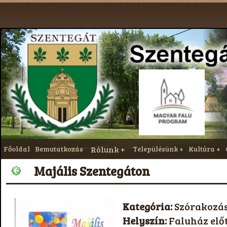
Főoldal
Bemutatkozás
Rólunk
Településünk
Kultúra
Majális Szentegáton
Kategória:
Szórakozá
Helyszín:
Faluház előt