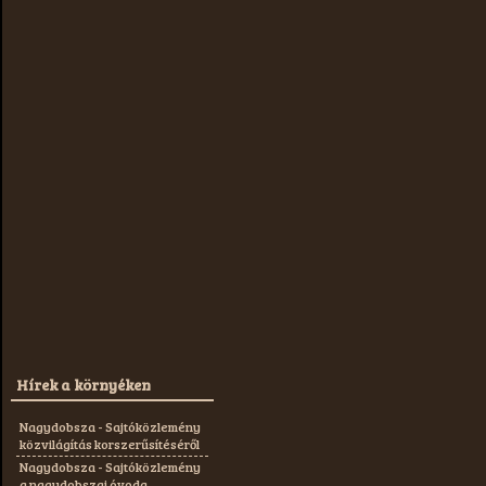
Hírek a környéken
Nagydobsza - Sajtóközlemény
közvilágítás korszerűsítéséről
Nagydobsza - Sajtóközlemény
a nagydobszai óvoda