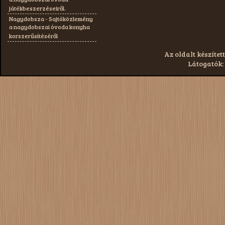
játékbeszerzéseiről.
Nagydobsza - Sajtóközlemény
a nagydobszai óvoda konyha
korszerűsítéséről
Az oldalt készített
Látogatók: 