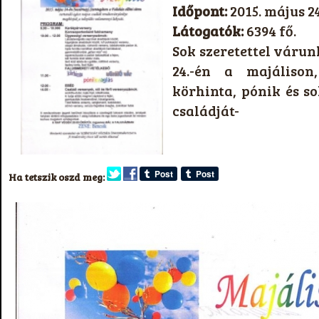
Időpont:
2015. május 24
Látogatók:
6394 fő.
Sok szeretettel váru
24.-én a majálison
körhinta, pónik és s
családját-
Ha tetszik oszd meg: