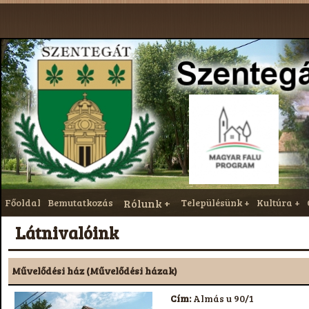
Főoldal
Bemutatkozás
Rólunk
Településünk
Kultúra
Látnivalóink
Művelődési ház (Művelődési házak)
Cím:
Almás u 90/1