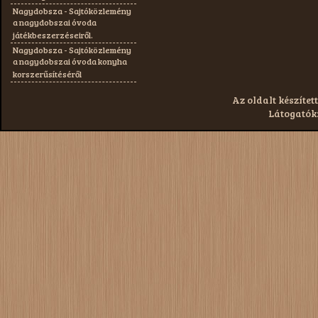
Nagydobsza - Sajtóközlemény
a nagydobszai óvoda
játékbeszerzéseiről.
Nagydobsza - Sajtóközlemény
a nagydobszai óvoda konyha
korszerűsítéséről
Az oldalt készített
Látogatók: