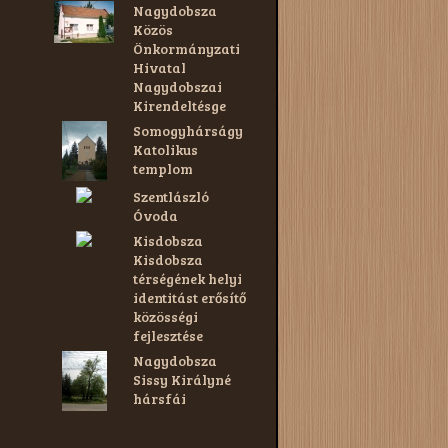
Nagydobsza
Közös
Önkormányzati
Hivatal
Nagydobszai
Kirendeltésge
Somogyhárságy
Katolikus
templom
Szentlászló
Óvoda
Kisdobsza
Kisdobsza
térségének helyi
identitást erősítő
közösségi
fejlesztése
Nagydobsza
Sissy Királyné
hársfái