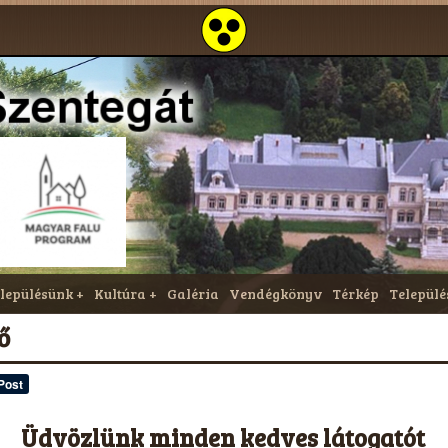
lepülésünk
Kultúra
Galéria
Vendégkönyv
Térkép
Települé
ő
Üdvözlünk minden kedves látogatót